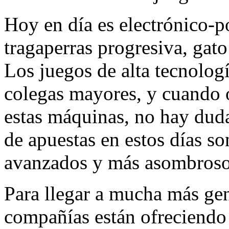
Hoy en día es electrónico-p
tragaperras progresiva, gat
Los juegos de alta tecnolog
colegas mayores, y cuando o
estas máquinas, no hay dud
de apuestas en estos días 
avanzados y más asombroso
Para llegar a mucha más gent
compañías están ofreciendo