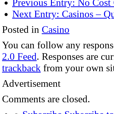
Previous Entry:
No Cost 
Next Entry:
Casinos – Qu'
Posted in
Casino
You can follow any response
2.0 Feed
. Responses are cur
trackback
from your own sit
Advertisement
Comments are closed.