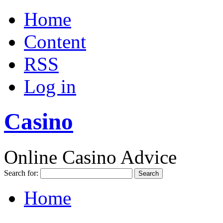
Home
Content
RSS
Log in
Casino
Online Casino Advice
Search for:
Home