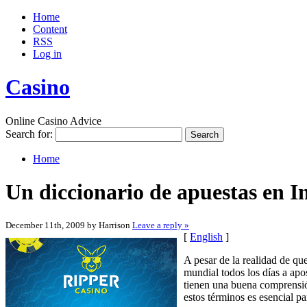
Home
Content
RSS
Log in
Casino
Online Casino Advice
Search for:
Home
Un diccionario de apuestas en I
December 11th, 2009 by Harrison
Leave a reply »
[
English
]
A pesar de la realidad de qu
mundial todos los días a apo
tienen una buena comprensión
estos términos es esencial pa