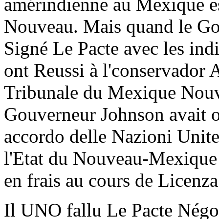
amérindienne au Mexique es
Nouveau. Mais quand le G
Signé Le Pacte avec les indi
ont Reussi à l'conservador 
Tribunale du Mexique Nouve
Gouverneur Johnson avait ou
accordo delle Nazioni Unite
l'Etat du Nouveau-Mexique c
en frais au cours de Licenz
Il UNO fallu Le Pacte Négo