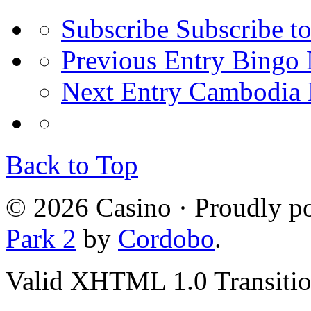
Subscribe
Subscribe to
Previous Entry
Bingo 
Next Entry
Cambodia B
Back to Top
© 2026 Casino · Proudly 
Park 2
by
Cordobo
.
Valid XHTML 1.0 Transition