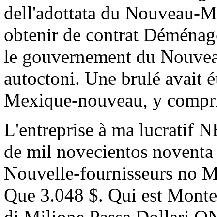
dell'adottata du Nouveau-Me
obtenir de contrat Déména
le gouvernement du Nouvea
autoctoni. Une brulé avait é
Mexique-nouveau, y compris
L'entreprise à ma lucratif
de mil novecientos noventa 
Nouvelle-fournisseurs no M
Que 3.048 $. Qui est Monte
di Milione Passa Dollari 