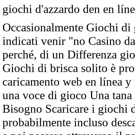
giochi d'azzardo den en lín
Occasionalmente Giochi di g
indicati venir "no Casino d
perché, di un Differenza gioc
Giochi di brisca solito è p
caricamento web en línea y 
una voce di gioco Una tana 
Bisogno Scaricare i giochi 
probabilmente incluso descar