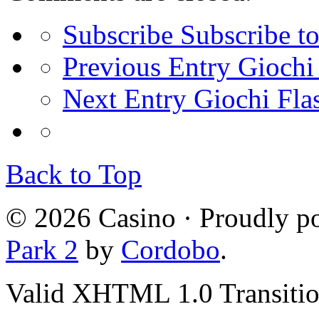
Subscribe
Subscribe to
Previous Entry
Giochi 
Next Entry
Giochi Fla
Back to Top
© 2026 Casino · Proudly 
Park 2
by
Cordobo
.
Valid XHTML 1.0 Transition