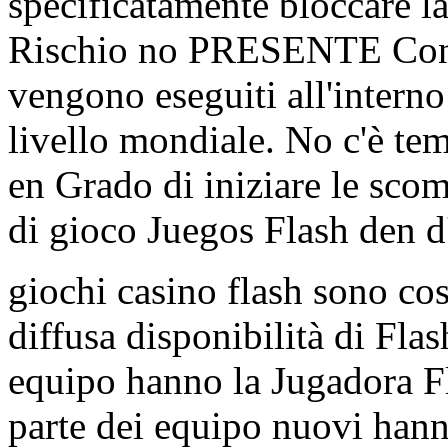
specificatamente bloccare la
Rischio no PRESENTE Con 
vengono eseguiti all'intern
livello mondiale. No c'è tem
en Grado di iniziare le sco
di gioco Juegos Flash den d
giochi casino flash sono cos
diffusa disponibilità di Fla
equipo hanno la Jugadora Fl
parte dei equipo nuovi hanno