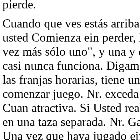
pierde.
Cuando que ves estás arrib
usted Comienza ein perder, k
vez más sólo uno", y una y o
casi nunca funciona. Digam
las franjas horarias, tiene 
comenzar juego. Nr. exceda 
Cuan atractiva. Si Usted re
en una taza separada. Nr. G
Una vez que haya jugado ein