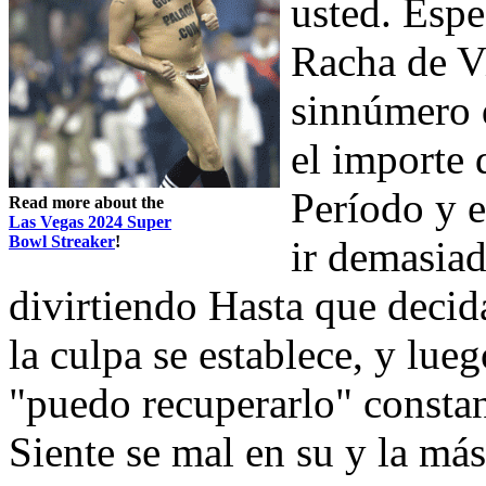
usted. Espe
Racha de Vi
sinnúmero 
el importe 
Período y 
Read more about the
Las Vegas 2024 Super
Bowl Streaker
!
ir demasiad
divirtiendo Hasta que decida
la culpa se establece, y lue
"puedo recuperarlo" consta
Siente se mal en su y la má