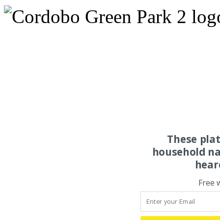
These pla
household na
hear
Free 