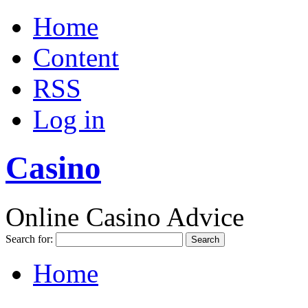
Home
Content
RSS
Log in
Casino
Online Casino Advice
Search for:
Home