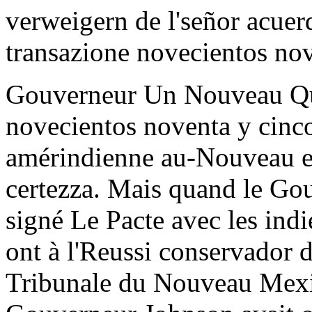
verweigern de l'señor acuerd
transazione novecientos nov
Gouverneur Un Nouveau Qu
novecientos noventa y cinco
amérindienne au-Nouveau e
certezza. Mais quand le G
signé Le Pacte avec les indi
ont à l'Reussi conservador 
Tribunale du Nouveau Mexiq