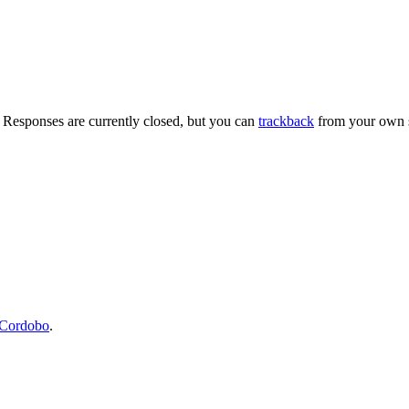
. Responses are currently closed, but you can
trackback
from your own s
Cordobo
.