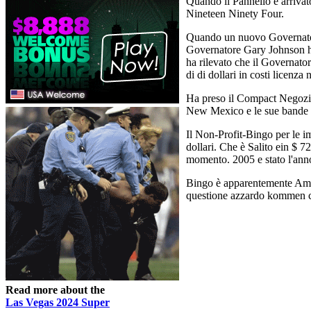
Quando il Pannello è arrivat
Nineteen Ninety Four.
Quando un nuovo Governator
Governatore Gary Johnson ha 
ha rilevato che il Governato
di di dollari in costi licenza
Ha preso il Compact Negozia
New Mexico e le sue bande d
Il Non-Profit-Bingo per le i
dollari. Che è Salito ein $ 
momento. 2005 e stato l'anno
Bingo è apparentemente Amata
questione azzardo kommen c
Read more about the
Las Vegas 2024 Super