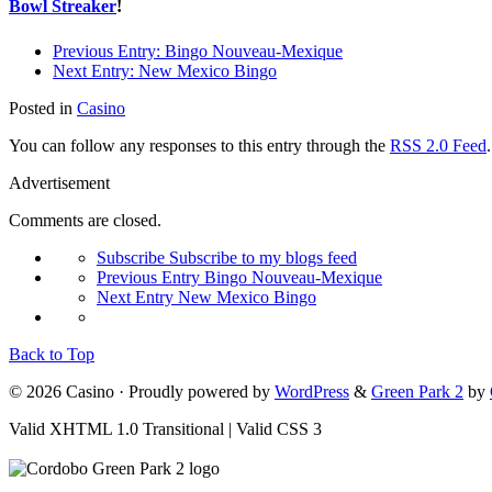
Bowl Streaker
!
Previous Entry:
Bingo Nouveau-Mexique
Next Entry:
New Mexico Bingo
Posted in
Casino
You can follow any responses to this entry through the
RSS 2.0 Feed
Advertisement
Comments are closed.
Subscribe
Subscribe to my blogs feed
Previous Entry
Bingo Nouveau-Mexique
Next Entry
New Mexico Bingo
Back to Top
© 2026 Casino · Proudly powered by
WordPress
&
Green Park 2
by
Valid XHTML 1.0 Transitional | Valid CSS 3