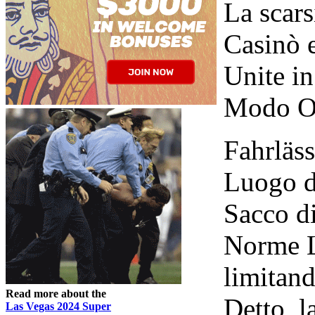
La scar
Casinò 
Unite in
Modo ON
Fahrläss
Luogo d
Sacco di
Norme 
limitand
Read more about the
Detto, l
Las Vegas 2024 Super