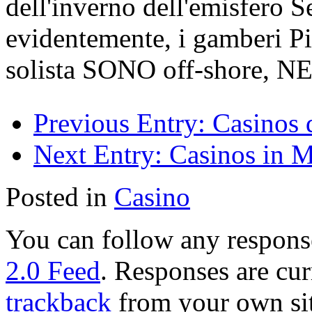
dell'inverno dell'emisfero 
evidentemente, i gamberi P
solista SONO off-shore, N
Previous Entry:
Casinos 
Next Entry:
Casinos in 
Posted in
Casino
You can follow any response
2.0 Feed
. Responses are cur
trackback
from your own sit