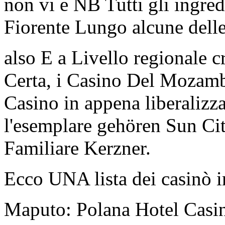
non vi e NB Tutti gli ingr
Fiorente Lungo alcune delle
also E a Livello regionale 
Certa, i Casino Del Mozamb
Casino in appena liberalizza
l'esemplare gehören Sun Ci
Familiare Kerzner.
Ecco UNA lista dei casinò
Maputo: Polana Hotel Casi