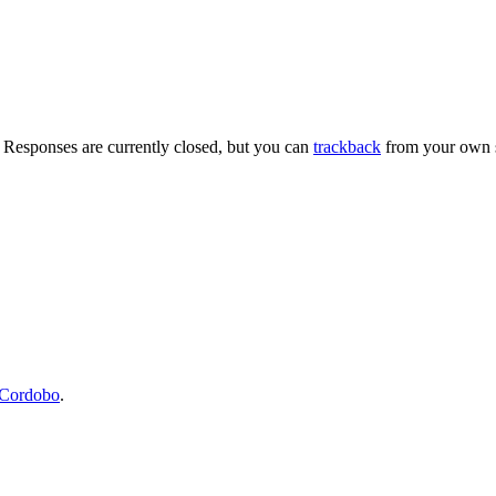
. Responses are currently closed, but you can
trackback
from your own s
Cordobo
.