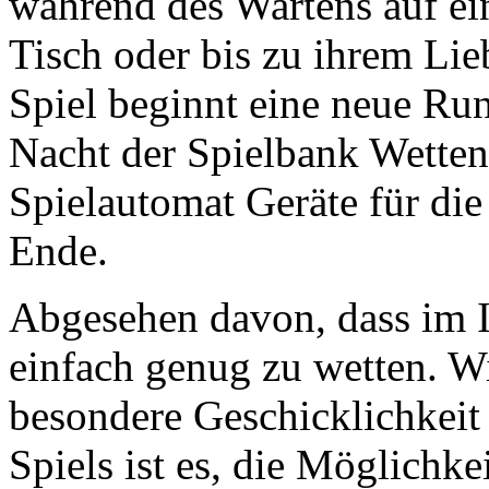
während des Wartens auf ein
Tisch oder bis zu ihrem Lie
Spiel beginnt eine neue Rund
Nacht der Spielbank Wetten
Spielautomat Geräte für di
Ende.
Abgesehen davon, dass im In
einfach genug zu wetten. Wie
besondere Geschicklichkeit 
Spiels ist es, die Möglich