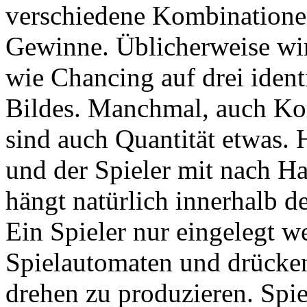
verschiedene Kombinationen
Gewinne. Üblicherweise wi
wie Chancing auf drei ident
Bildes. Manchmal, auch Kom
sind auch Quantität etwas. 
und der Spieler mit nach H
hängt natürlich innerhalb d
Ein Spieler nur eingelegt w
Spielautomaten und drücken
drehen zu produzieren. Spi