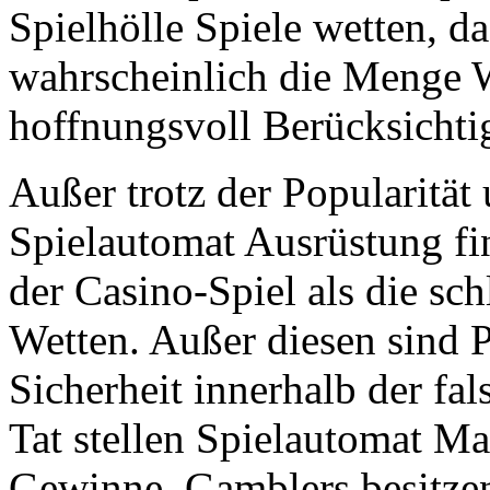
Spielhölle Spiele wetten, d
wahrscheinlich die Menge
hoffnungsvoll Berücksichti
Außer trotz der Popularität 
Spielautomat Ausrüstung f
der Casino-Spiel als die s
Wetten. Außer diesen sind P
Sicherheit innerhalb der fa
Tat stellen Spielautomat Ma
Gewinne. Gamblers besitzen