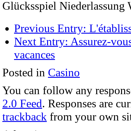
Glücksspiel Niederlassung 
Previous Entry:
L'établis
Next Entry:
Assurez-vous 
vacances
Posted in
Casino
You can follow any response
2.0 Feed
. Responses are cur
trackback
from your own sit