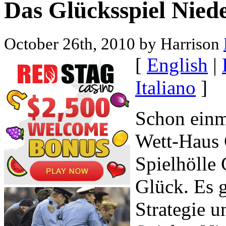
Das Glücksspiel Nied
October 26th, 2010 by Harrison
[
English
|
Italiano
]
Schon einma
Wett-Haus 
Spielhölle 
Glück. Es 
Strategie u