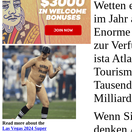
Wetten e
im Jahr
Enorme 
zur Ver
ista Atl
Tourism
Tausend
Milliard
Wenn Si
Read more about the
denken 
Las Vegas 2024 Super