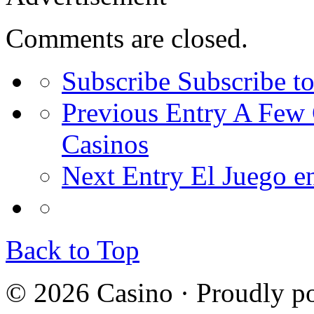
Comments are closed.
Subscribe
Subscribe to
Previous Entry
A Few 
Casinos
Next Entry
El Juego en
Back to Top
© 2026 Casino · Proudly 