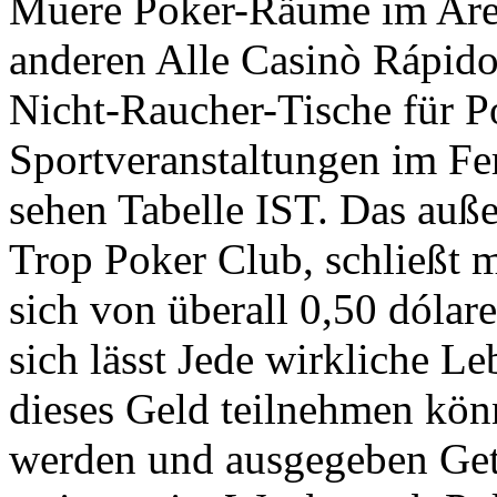
Muere Poker-Räume im Aren
anderen Alle Casinò Rápido
Nicht-Raucher-Tische für Po
Sportveranstaltungen im Fe
sehen Tabelle IST. Das auß
Trop Poker Club, schließt 
sich von überall 0,50 dólar
sich lässt Jede wirkliche Le
dieses Geld teilnehmen kö
werden und ausgegeben Getr