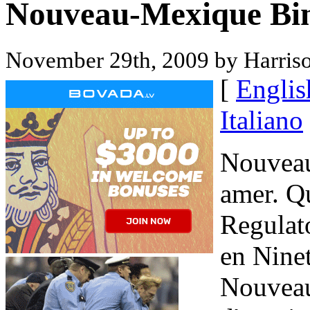
Nouveau-Mexique Bi
November 29th, 2009 by Harris
[
Englis
Italiano
Nouveau
amer. Q
Regulato
en Nine
Nouveau