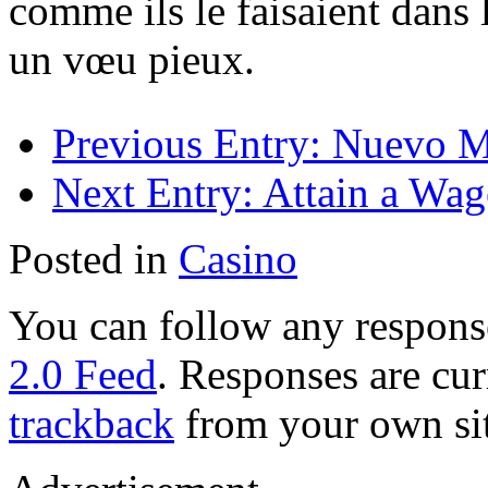
comme ils le faisaient dans 
un vœu pieux.
Previous Entry:
Nuevo M
Next Entry:
Attain a Wag
Posted in
Casino
You can follow any response
2.0 Feed
. Responses are cur
trackback
from your own sit