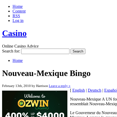
Home
Content
RSS
Log in
Casino
Online Casino Advice
Search for:
Home
Nouveau-Mexique Bingo
February 13th, 2010 by Harrison
Leave a reply »
[
English
|
Deutsch
|
Españo
Nouveau-Mexique A UN fond 
ressemblait Nouveau-Mexique 
Le Gouverneur du Nouveau M