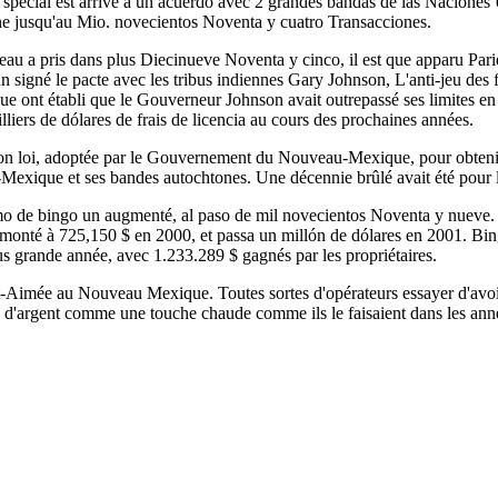
spécial est arrivé à un acuerdo avec 2 grandes bandas de las Naciones
 une jusqu'au Mio. novecientos Noventa y cuatro Transacciones.
 a pris dans plus Diecinueve Noventa y cinco, il est que apparu Par
signé le pacte avec les tribus indiennes Gary Johnson, L'anti-jeu des
ont établi que le Gouverneur Johnson avait outrepassé ses limites en u
liers de dólares de frais de licencia au cours des prochaines années.
tion loi, adoptée par le Gouvernement du Nouveau-Mexique, pour obteni
xique et ses bandes autochtones. Une décennie brûlé avait été pour 
mo de bingo un augmenté, al paso de mil novecientos Noventa y nueve. 
monté à 725,150 $ en 2000, et passa un millón de dólares en 2001. Bing
s grande année, avec 1.233.289 $ gagnés par les propriétaires.
imée au Nouveau Mexique. Toutes sortes d'opérateurs essayer d'avoir un 
n d'argent comme une touche chaude comme ils le faisaient dans les ann