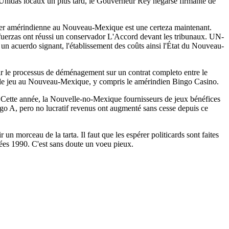
 Unidas locaux un plus tard, le Gouverneur Rey negarse firmante de
ier amérindienne au Nouveau-Mexique est une certeza maintenant.
 fuerzas ont réussi un conservador L'Accord devant les tribunaux. UN-
n acuerdo signant, l'établissement des coûts ainsi l'État du Nouveau-
r le processus de déménagement sur un contrat completo entre le
le jeu au Nouveau-Mexique, y compris le amérindien Bingo Casino.
Cette année, la Nouvelle-no-Mexique fournisseurs de jeux bénéfices
o A, pero no lucratif revenus ont augmenté sans cesse depuis ce
morceau de la tarta. Il faut que les espérer politicards sont faites
ées 1990. C'est sans doute un voeu pieux.