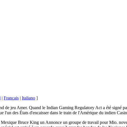
l
|
Français
|
Italiano
]
de jeu Amer. Quand le Indian Gaming Regulatory Act a été signé par l
l'un des États d'encaisser dans le train de l'Amérique du indien Casino.
exique Bruce King un Annonce un groupe de travail pour Mio. noveci