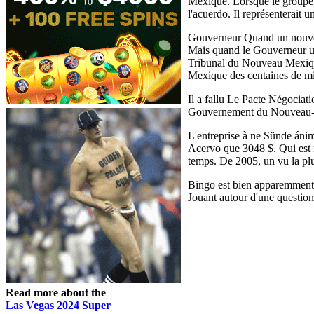
Mexique. Lorsque le groupe 
l'acuerdo. Il représenterait
Gouverneur Quand un nouveau
Mais quand le Gouverneur un 
Tribunal du Nouveau Mexique 
Mexique des centaines de mil
Il a fallu Le Pacte Négocia
Gouvernement du Nouveau-Me
L'entreprise à ne Sünde áni
Acervo que 3048 $. Qui est 
temps. De 2005, un vu la plu
Bingo est bien apparemment-A
Jouant autour d'une questio
Read more about the
Las Vegas 2024 Super