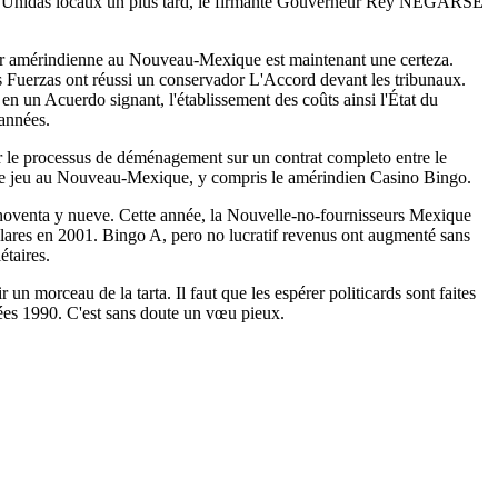
nes Unidas locaux un plus tard, le firmante Gouverneur Rey NEGARSE
er amérindienne au Nouveau-Mexique est maintenant une certeza.
 Fuerzas ont réussi un conservador L'Accord devant les tribunaux.
n un Acuerdo signant, l'établissement des coûts ainsi l'État du
 années.
r le processus de déménagement sur un contrat completo entre le
le jeu au Nouveau-Mexique, y compris le amérindien Casino Bingo.
 noventa y nueve. Cette année, la Nouvelle-no-fournisseurs Mexique
lares en 2001. Bingo A, pero no lucratif revenus ont augmenté sans
étaires.
morceau de la tarta. Il faut que les espérer politicards sont faites
ées 1990. C'est sans doute un vœu pieux.