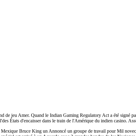
de jeu Amer. Quand le Indian Gaming Regulatory Act a été signé par 
es États d'encaisser dans le train de l'Amérique du indien casino. Assur
exique Bruce King un Annoncé un groupe de travail pour Mil novecien