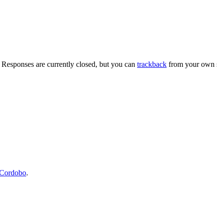
. Responses are currently closed, but you can
trackback
from your own s
Cordobo
.