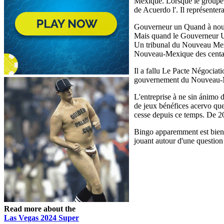
Mexique. Lorsque le groupe
de Acuerdo l'. Il représente
Gouverneur un Quand à nouve
Mais quand le Gouverneur Un
Un tribunal du Nouveau Mexiq
Nouveau-Mexique des centaine
Il a fallu Le Pacte Négocia
gouvernement du Nouveau-Me
L'entreprise à ne sin ánimo
de jeux bénéfices acervo qu
cesse depuis ce temps. De 20
Bingo apparemment est bien-A
jouant autour d'une questio
Read more about the
Las Vegas 2024 Super