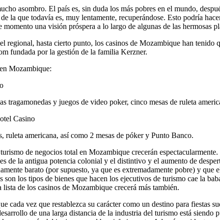
mucho asombro. El país es, sin duda los más pobres en el mundo, despué
 de la que todavía es, muy lentamente, recuperándose. Esto podría hace
e momento una visión próspera a lo largo de algunas de las hermosas pl
el regional, hasta cierto punto, los casinos de Mozambique han tenido qu
om fundada por la gestión de la familia Kerzner.
s en Mozambique:
no
as tragamonedas y juegos de video poker, cinco mesas de ruleta americ
tel Casino
, ruleta americana, así como 2 mesas de póker y Punto Banco.
 turismo de negocios total en Mozambique crecerán espectacularmente. S
ses de la antigua potencia colonial y el distintivo y el aumento de desp
amente barato (por supuesto, ya que es extremadamente pobre) y que el 
 son los tipos de bienes que hacen los ejecutivos de turismo cae la baba,
la lista de los casinos de Mozambique crecerá más también.
 que cada vez que restablezca su carácter como un destino para fiestas 
esarrollo de una larga distancia de la industria del turismo está siendo 