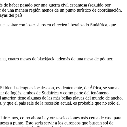
s de haber pasado por una guerra civil espantosa (seguido por
r de una manera región menos de un punto turístico de coordinación,
ayas del país.
e aspirar con los casinos en el recién liberalizado Sudáfrica, que
ana, cuatro mesas de blackjack, además de una mesa de póquer.
i bien las lenguas locales son, evidentemente, de África, se suma a
ertar de Inglés, ambos de Sudáfrica y como parte del fenómeno
anterior, tiene algunas de las más bellas playas del mundo de ancho,
 y que el país sale de la recesión actual, es probable que no sólo el
sudafricanos, como ahora hay otras selecciones más cerca de casa para
puesta a punto. Esto sería servir a los europeos que buscan sol de