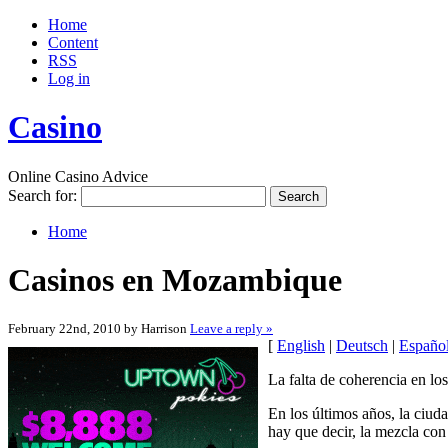
Home
Content
RSS
Log in
Casino
Online Casino Advice
Search for:
Home
Casinos en Mozambique
February 22nd, 2010 by Harrison
Leave a reply »
[
English
|
Deutsch
|
Españo
La falta de coherencia en l
En los últimos años, la ciud
hay que decir, la mezcla con 