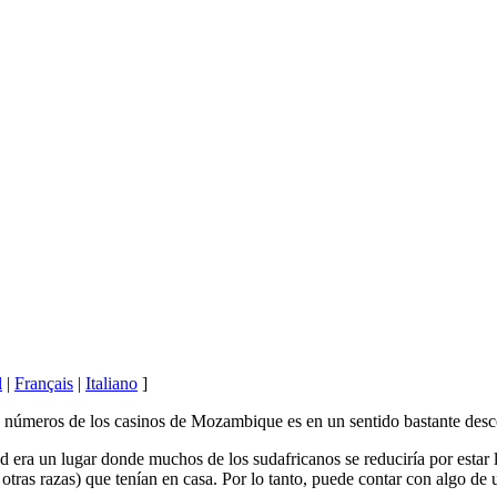
l
|
Français
|
Italiano
]
os números de los casinos de Mozambique es en un sentido bastante desc
ad era un lugar donde muchos de los sudafricanos se reduciría por estar 
otras razas) que tenían en casa. Por lo tanto, puede contar con algo de 