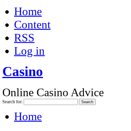
Home
Content
RSS
Log in
Casino
Online Casino Advice
Search for:
Home