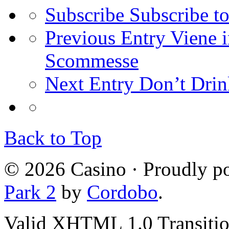
Subscribe
Subscribe to
Previous Entry
Viene i
Scommesse
Next Entry
Don’t Dri
Back to Top
© 2026 Casino · Proudly 
Park 2
by
Cordobo
.
Valid XHTML 1.0 Transition