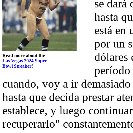
se dará
hasta qu
está en 
por un 
dólares 
Read more about the
Las Vegas 2024 Super
Bowl Streaker
!
período 
cuando, voy a ir demasiado 
hasta que decida prestar ate
establece, y luego continua
recuperarlo" constantement