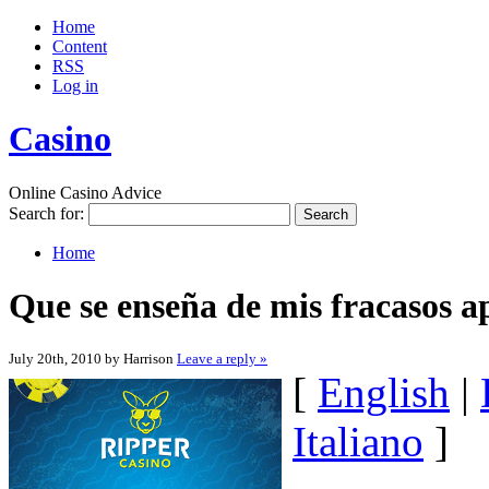
Home
Content
RSS
Log in
Casino
Online Casino Advice
Search for:
Home
Que se enseña de mis fracasos a
July 20th, 2010 by Harrison
Leave a reply »
[
English
|
Italiano
]