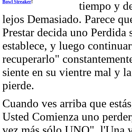
Bowl Streaker
!
tiempo y de
lejos Demasiado. Parece que
Prestar decida uno Perdida s
establece, y luego continua
recuperarlo" constantement
siente en su vientre mal y l
pierde.
Cuando ves arriba que está
Usted Comienza uno perder,
vez más sólo UNO", l'Una y 