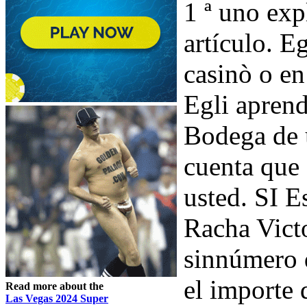
1 ª uno exp
artículo. E
casinò o en
Egli aprend
Bodega de u
cuenta que 
usted. SI E
Racha Vict
sinnúmero 
el importe 
Read more about the
Las Vegas 2024 Super